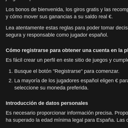
Los bonos de bienvenida, los giros gratis y las recomp
y cómo mover sus ganancias a su saldo real €.
Lea atentamente estas reglas para poder tomar decisi
segura y responsable como jugador español.
Cómo registrarse para obtener una cuenta en la pl
Es fácil crear un perfil en este sitio de juegos y cump
Busque el botón "Registrarse" para comenzar.
La mayoría de los jugadores español eligen € para
seleccione su moneda preferida.
Introducción de datos personales
Es necesario proporcionar información precisa. Propo
ha superado la edad mínima legal para España. Las di