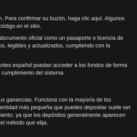
n. Para confirmar su buzón, haga clic aquí. Algunos
digo en el sitio.
documento oficial como un pasaporte o licencia de
s, legibles y actualizados, cumpliendo con la
cipantes español puedan acceder a los fondos de forma
l cumplimiento del sistema.
 tus ganancias. Funciona con la mayoría de los
a cantidad más pequeña que puedes depositar suele ser
miento, ya que los depósitos generalmente aparecen
el método que elija.