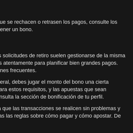
que se rechacen o retrasen los pagos, consulte los
tener un bono.
 solicitudes de retiro suelen gestionarse de la misma
os atentamente para planificar bien grandes pagos.
ones frecuentes.
eral, debes jugar el monto del bono una cierta
ara estos requisitos, y las apuestas que sean
lta la sección de bonificación de tu perfil.
a que las transacciones se realicen sin problemas y
das las reglas sobre cómo pagar y cómo apostar. De