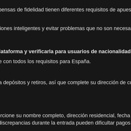
ensas de fidelidad tienen diferentes requisitos de apues
ones inteligentes y evitar problemas que no son necesar
ataforma y verificarla para usuarios de nacionalidad
le con todos los requisitos para España.
 depósitos y retiros, así que complete su dirección de co
rcione su nombre completo, dirección residencial, fech
screpancias durante la entrada pueden dificultar pagos 