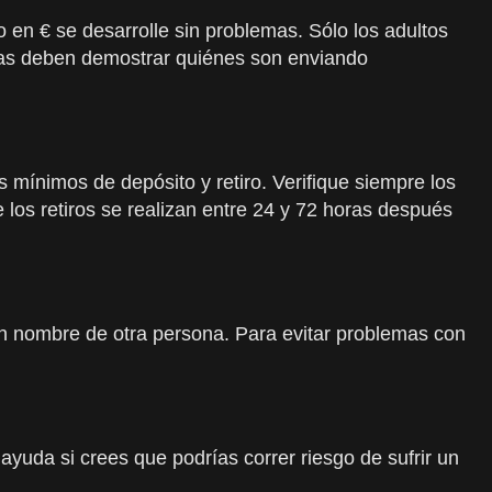
 en € se desarrolle sin problemas. Sólo los adultos
sonas deben demostrar quiénes son enviando
 mínimos de depósito y retiro. Verifique siempre los
 los retiros se realizan entre 24 y 72 horas después
 en nombre de otra persona. Para evitar problemas con
ayuda si crees que podrías correr riesgo de sufrir un