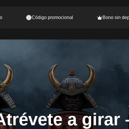
o
Código promocional
Bono sin dep
Atrévete a girar 